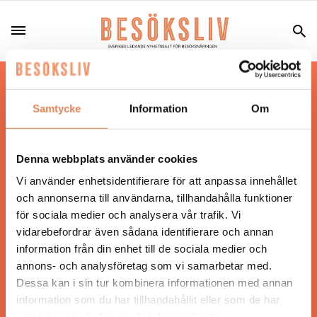
Hos oss läser du landets mest uppdaterade
nyheter och snackisar inom besöksnäringen.
Samtycke
Information
Om
Besöksliv i sin tryckta form är ett affärsmagasin
för ägare och ledare inom besöksnäringen.
Tidningen ges ut av
Visita
.
Denna webbplats använder cookies
Vi använder enhetsidentifierare för att anpassa innehållet
och annonserna till användarna, tillhandahålla funktioner
för sociala medier och analysera vår trafik. Vi
ANSVARIG UTGIVARE
vidarebefordrar även sådana identifierare och annan
Jonas Siljhammar
information från din enhet till de sociala medier och
annons- och analysföretag som vi samarbetar med.
Dessa kan i sin tur kombinera informationen med annan
UPPHOVSRÄTT
information som du har tillhandahållit eller som de har
samlat in när du har använt deras tjänster.