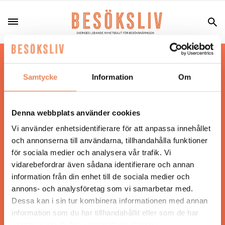
Hos oss läser du landets mest uppdaterade
nyheter och snackisar inom besöksnäringen.
Samtycke
Information
Om
Besöksliv i sin tryckta form är ett affärsmagasin
för ägare och ledare inom besöksnäringen.
Tidningen ges ut av
Visita
.
Denna webbplats använder cookies
Vi använder enhetsidentifierare för att anpassa innehållet
och annonserna till användarna, tillhandahålla funktioner
för sociala medier och analysera vår trafik. Vi
ANSVARIG UTGIVARE
vidarebefordrar även sådana identifierare och annan
Jonas Siljhammar
information från din enhet till de sociala medier och
annons- och analysföretag som vi samarbetar med.
Dessa kan i sin tur kombinera informationen med annan
UPPHOVSRÄTT
information som du har tillhandahållit eller som de har
samlat in när du har använt deras tjänster.