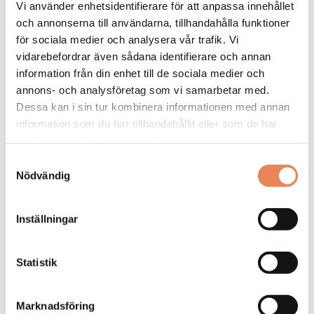
Vi använder enhetsidentifierare för att anpassa innehållet
och annonserna till användarna, tillhandahålla funktioner
DAGAR KVAR:
28
för sociala medier och analysera vår trafik. Vi
vidarebefordrar även sådana identifierare och annan
information från din enhet till de sociala medier och
annons- och analysföretag som vi samarbetar med.
Dessa kan i sin tur kombinera informationen med annan
information som du har tillhandahållit eller som de har
samlat in när du har använt deras tjänster.
Samtyckesval
Nödvändig
Inställningar
Kock
Arbetsgivare: Smådalarö Gård Hotell & Spa
Statistik
Placeringsort: Dalarö
Sista ansökningsdag: 2026-08-30
Marknadsföring