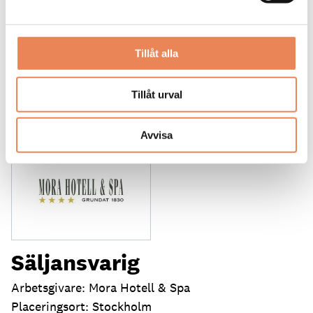
LÄS MER
DAGAR KVAR:
Tillåt alla
23
Tillåt urval
Avvisa
Säljansvarig
Arbetsgivare: Mora Hotell & Spa
Placeringsort: Stockholm