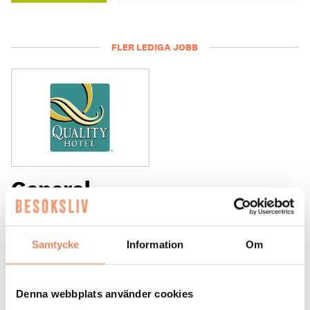
FLER LEDIGA JOBB
General
Manager/Hotelldirektör
Arbetsgivare: Quality Hotel Grand
Samtycke
Information
Om
Placeringsort: Falun
Sista ansökningsdag: 2026-09-04
Denna webbplats använder cookies
LÄS MER