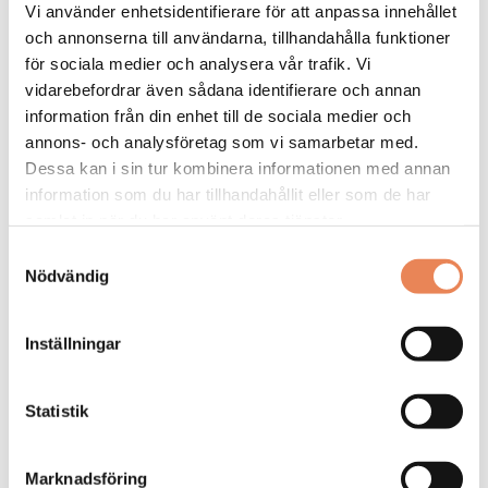
Vi använder enhetsidentifierare för att anpassa innehållet
och annonserna till användarna, tillhandahålla funktioner
DAGAR KVAR:
28
för sociala medier och analysera vår trafik. Vi
vidarebefordrar även sådana identifierare och annan
information från din enhet till de sociala medier och
annons- och analysföretag som vi samarbetar med.
Dessa kan i sin tur kombinera informationen med annan
information som du har tillhandahållit eller som de har
samlat in när du har använt deras tjänster.
Samtyckesval
Nödvändig
Inställningar
Kock
Statistik
Arbetsgivare: Smådalarö Gård Hotell & Spa
Placeringsort: Dalarö
Sista ansökningsdag: 2026-08-30
Marknadsföring