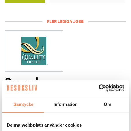
FLER LEDIGA JOBB
General
Manager/Hotelldirektör
Arbetsgivare: Quality Hotel Grand
Samtycke
Information
Om
Placeringsort: Falun
Sista ansökningsdag: 2026-09-04
Denna webbplats använder cookies
LÄS MER