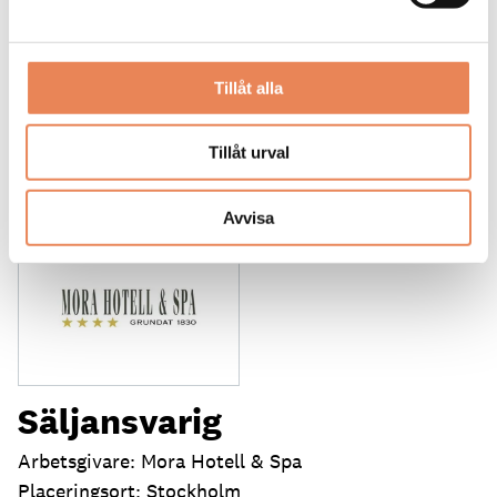
LÄS MER
DAGAR KVAR:
Tillåt alla
23
Tillåt urval
Avvisa
Säljansvarig
Arbetsgivare: Mora Hotell & Spa
Placeringsort: Stockholm