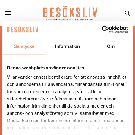
Hos oss läser du landets mest uppdaterade
nyheter och snackisar inom besöksnäringen.
Samtycke
Information
Om
Besöksliv i sin tryckta form är ett affärsmagasin
för ägare och ledare inom besöksnäringen.
Tidningen ges ut av
Visita
.
Denna webbplats använder cookies
Vi använder enhetsidentifierare för att anpassa innehållet
och annonserna till användarna, tillhandahålla funktioner
för sociala medier och analysera vår trafik. Vi
ANSVARIG UTGIVARE
vidarebefordrar även sådana identifierare och annan
Jonas Siljhammar
information från din enhet till de sociala medier och
annons- och analysföretag som vi samarbetar med.
Dessa kan i sin tur kombinera informationen med annan
UPPHOVSRÄTT
information som du har tillhandahållit eller som de har
samlat in när du har använt deras tjänster.