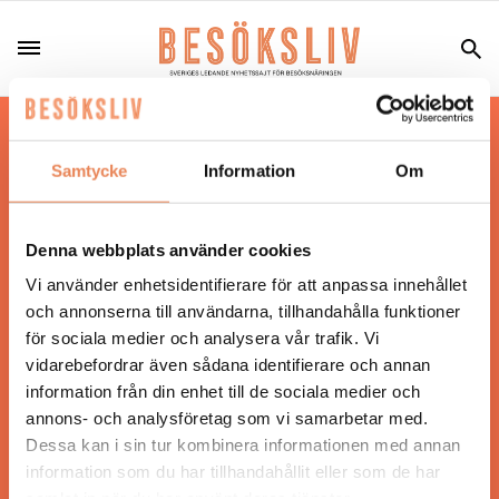
Hos oss läser du landets mest uppdaterade
nyheter och snackisar inom besöksnäringen.
Samtycke
Information
Om
Besöksliv i sin tryckta form är ett affärsmagasin
för ägare och ledare inom besöksnäringen.
Tidningen ges ut av
Visita
.
Denna webbplats använder cookies
Vi använder enhetsidentifierare för att anpassa innehållet
och annonserna till användarna, tillhandahålla funktioner
för sociala medier och analysera vår trafik. Vi
ANSVARIG UTGIVARE
vidarebefordrar även sådana identifierare och annan
Jonas Siljhammar
information från din enhet till de sociala medier och
annons- och analysföretag som vi samarbetar med.
Dessa kan i sin tur kombinera informationen med annan
UPPHOVSRÄTT
information som du har tillhandahållit eller som de har
samlat in när du har använt deras tjänster.