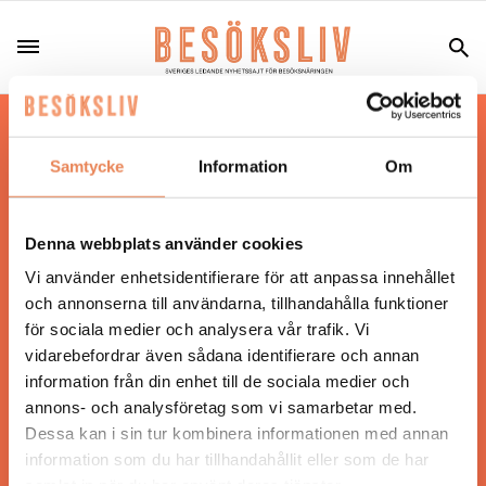
Hos oss läser du landets mest uppdaterade
nyheter och snackisar inom besöksnäringen.
Samtycke
Information
Om
Besöksliv i sin tryckta form är ett affärsmagasin
för ägare och ledare inom besöksnäringen.
Tidningen ges ut av
Visita
.
Denna webbplats använder cookies
Vi använder enhetsidentifierare för att anpassa innehållet
och annonserna till användarna, tillhandahålla funktioner
för sociala medier och analysera vår trafik. Vi
ANSVARIG UTGIVARE
vidarebefordrar även sådana identifierare och annan
Jonas Siljhammar
information från din enhet till de sociala medier och
annons- och analysföretag som vi samarbetar med.
Dessa kan i sin tur kombinera informationen med annan
UPPHOVSRÄTT
information som du har tillhandahållit eller som de har
samlat in när du har använt deras tjänster.