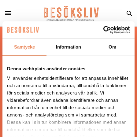
Hos oss läser du landets mest uppdaterade
nyheter och snackisar inom besöksnäringen.
Samtycke
Information
Om
Besöksliv i sin tryckta form är ett affärsmagasin
för ägare och ledare inom besöksnäringen.
Tidningen ges ut av
Visita
.
Denna webbplats använder cookies
Vi använder enhetsidentifierare för att anpassa innehållet
och annonserna till användarna, tillhandahålla funktioner
för sociala medier och analysera vår trafik. Vi
ANSVARIG UTGIVARE
vidarebefordrar även sådana identifierare och annan
Jonas Siljhammar
information från din enhet till de sociala medier och
annons- och analysföretag som vi samarbetar med.
Dessa kan i sin tur kombinera informationen med annan
UPPHOVSRÄTT
information som du har tillhandahållit eller som de har
samlat in när du har använt deras tjänster.