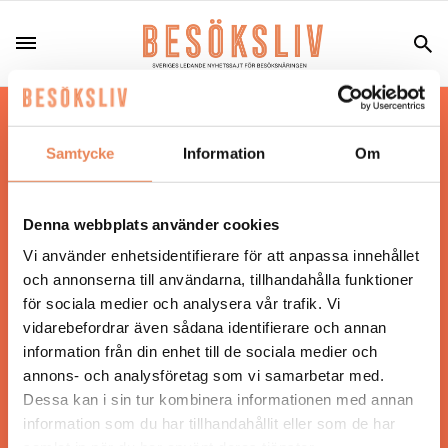
Hos oss läser du landets mest uppdaterade
nyheter och snackisar inom besöksnäringen.
Samtycke
Information
Om
Besöksliv i sin tryckta form är ett affärsmagasin
för ägare och ledare inom besöksnäringen.
Tidningen ges ut av
Visita
.
Denna webbplats använder cookies
Vi använder enhetsidentifierare för att anpassa innehållet
och annonserna till användarna, tillhandahålla funktioner
för sociala medier och analysera vår trafik. Vi
ANSVARIG UTGIVARE
vidarebefordrar även sådana identifierare och annan
Jonas Siljhammar
information från din enhet till de sociala medier och
annons- och analysföretag som vi samarbetar med.
Dessa kan i sin tur kombinera informationen med annan
UPPHOVSRÄTT
information som du har tillhandahållit eller som de har
samlat in när du har använt deras tjänster.