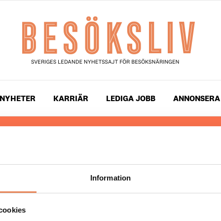
NYHETER
KARRIÄR
LEDIGA JOBB
ANNONSERA
 läser du landets mest uppdaterade nyheter och snackis
ingen. Besöksliv i sin tryckta form är ett affärsmagasin 
ch ledare inom besöksnäringen. Tidningen ges ut av
Visi
Information
UPPHOVSRÄTT
cookies