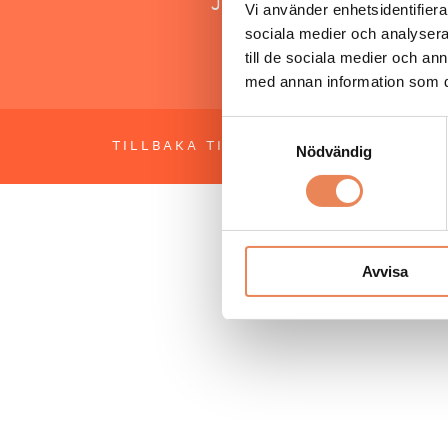
Jonas Siljhammar
Vi använder enhetsidentifierar
sociala medier och analysera 
till de sociala medier och a
med annan information som du 
Samtyckesval
TILLBAKA TILL TOPPEN
OM BESÖKS
Nödvändig
Avvisa