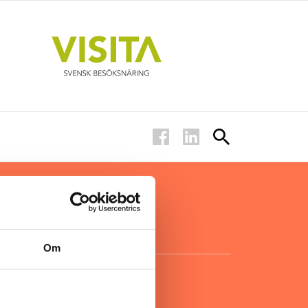
ar inom
för ägare
ta
.
Om
KONTAKT