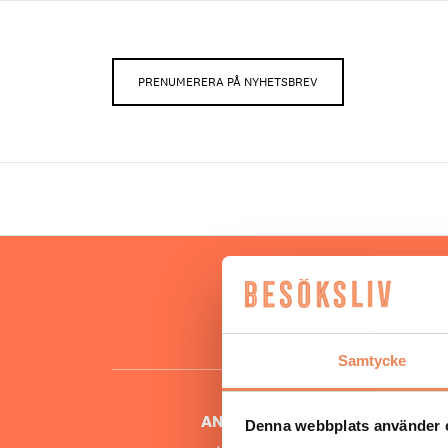
PRENUMERERA PÅ NYHETSBREV
Hos oss
besöksnär
o
Samtycke
ANSVARIG UTGIVARE
Denna webbplats använder 