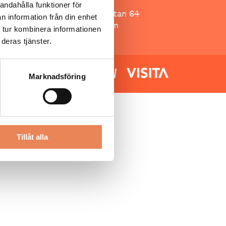
Besöksliv
andahålla funktioner för
Spoon, Brännkyrkagatan 64
n information från din enhet
118 23 Stockholm
 tur kombinera informationen
deras tjänster.
Marknadsföring
Tillåt alla