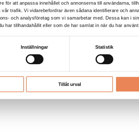
Allt material på besoksliv.se är skyddat
e för att anpassa innehållet och annonserna till användarna, tillh
enligt lagen om upphovsrätt.
vår trafik. Vi vidarebefordrar även sådana identifierare och anna
nnons- och analysföretag som vi samarbetar med. Dessa kan i sin
har tillhandahållit eller som de har samlat in när du har använt 
LIV
PRENUMERERA
ANNONSERA
Inställningar
Statistik
Tillåt urval