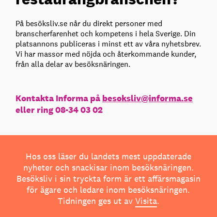
På besöksliv.se når du direkt personer med
branscherfarenhet och kompetens i hela Sverige. Din
platsannons publiceras i minst ett av våra nyhetsbrev.
Vi har massor med nöjda och återkommande kunder,
från alla delar av besöksnäringen.
Kontakta Informa på
besoksliv@informa.se
eller ring 08-34 03 02
Hos oss läser du landets mest uppdaterade
nyheter och snackisar inom besöksnäringen.
Besöksliv i sin tryckta form är ett affärsmagasin
för ägare och ledare inom besöksnäringen.
Tidningen ges ut av
Visita
.