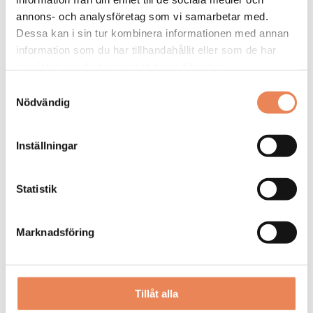
annons- och analysföretag som vi samarbetar med.
Dessa kan i sin tur kombinera informationen med annan
General
information som du har tillhandahållit eller som de har
Manager/Hotelldirektör
samlat in när du har använt deras tjänster.
Samtyckesval
Arbetsgivare: Quality Hotel Grand
Nödvändig
Placeringsort: Falun
Sista ansökningsdag: 2026-09-04
Inställningar
LÄS MER
Statistik
DAGAR KVAR:
26
Marknadsföring
Tillåt alla