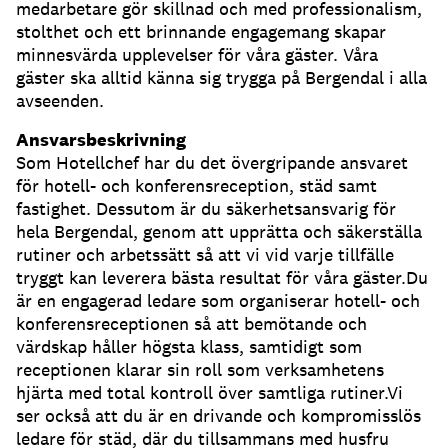
medarbetare gör skillnad och med professionalism,
stolthet och ett brinnande engagemang skapar
minnesvärda upplevelser för våra gäster. Våra
gäster ska alltid känna sig trygga på Bergendal i alla
avseenden.
Ansvarsbeskrivning
Som Hotellchef har du det övergripande ansvaret
för hotell- och konferensreception, städ samt
fastighet. Dessutom är du säkerhetsansvarig för
hela Bergendal, genom att upprätta och säkerställa
rutiner och arbetssätt så att vi vid varje tillfälle
tryggt kan leverera bästa resultat för våra gäster.Du
är en engagerad ledare som organiserar hotell- och
konferensreceptionen så att bemötande och
värdskap håller högsta klass, samtidigt som
receptionen klarar sin roll som verksamhetens
hjärta med total kontroll över samtliga rutiner.Vi
ser också att du är en drivande och kompromisslös
ledare för städ, där du tillsammans med husfru