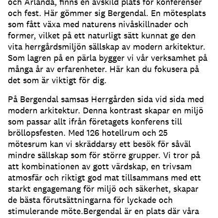
och Arlanda, finns en avskild plats för konferenser
och fest. Här gömmer sig Bergendal. En mötesplats
som fått växa med naturens nivåskillnader och
former, vilket på ett naturligt sätt kunnat ge den
vita herrgårdsmiljön sällskap av modern arkitektur.
Som lagren på en pärla bygger vi vår verksamhet på
många år av erfarenheter. Här kan du fokusera på
det som är viktigt för dig.
På Bergendal samsas Herrgården sida vid sida med
modern arkitektur. Denna kontrast skapar en miljö
som passar allt ifrån företagets konferens till
bröllopsfesten. Med 126 hotellrum och 25
mötesrum kan vi skräddarsy ett besök för såväl
mindre sällskap som för större grupper. Vi tror på
att kombinationen av gott värdskap, en trivsam
atmosfär och riktigt god mat tillsammans med ett
starkt engagemang för miljö och säkerhet, skapar
de bästa förutsättningarna för lyckade och
stimulerande möte.Bergendal är en plats där våra