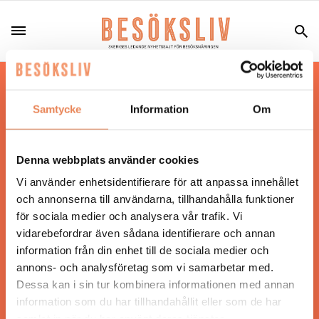
Hos oss läser du landets mest uppdaterade
nyheter och snackisar inom besöksnäringen.
Samtycke
Information
Om
Besöksliv i sin tryckta form är ett affärsmagasin
för ägare och ledare inom besöksnäringen.
Tidningen ges ut av
Visita
.
Denna webbplats använder cookies
Vi använder enhetsidentifierare för att anpassa innehållet
och annonserna till användarna, tillhandahålla funktioner
för sociala medier och analysera vår trafik. Vi
ANSVARIG UTGIVARE
vidarebefordrar även sådana identifierare och annan
Jonas Siljhammar
information från din enhet till de sociala medier och
annons- och analysföretag som vi samarbetar med.
Dessa kan i sin tur kombinera informationen med annan
UPPHOVSRÄTT
information som du har tillhandahållit eller som de har
samlat in när du har använt deras tjänster.