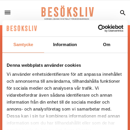
Hos oss läser du landets mest uppdaterade
nyheter och snackisar inom besöksnäringen.
Samtycke
Information
Om
Besöksliv i sin tryckta form är ett affärsmagasin
för ägare och ledare inom besöksnäringen.
Tidningen ges ut av
Visita
.
Denna webbplats använder cookies
Vi använder enhetsidentifierare för att anpassa innehållet
och annonserna till användarna, tillhandahålla funktioner
för sociala medier och analysera vår trafik. Vi
ANSVARIG UTGIVARE
vidarebefordrar även sådana identifierare och annan
Jonas Siljhammar
information från din enhet till de sociala medier och
annons- och analysföretag som vi samarbetar med.
Dessa kan i sin tur kombinera informationen med annan
UPPHOVSRÄTT
information som du har tillhandahållit eller som de har
samlat in när du har använt deras tjänster.