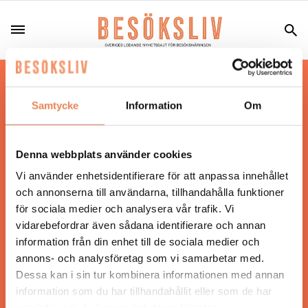
Hos oss läser du landets mest uppdaterade
nyheter och snackisar inom besöksnäringen.
Samtycke
Information
Om
Besöksliv i sin tryckta form är ett affärsmagasin
för ägare och ledare inom besöksnäringen.
Tidningen ges ut av
Visita
.
Denna webbplats använder cookies
Vi använder enhetsidentifierare för att anpassa innehållet
och annonserna till användarna, tillhandahålla funktioner
för sociala medier och analysera vår trafik. Vi
ANSVARIG UTGIVARE
vidarebefordrar även sådana identifierare och annan
Jonas Siljhammar
information från din enhet till de sociala medier och
annons- och analysföretag som vi samarbetar med.
Dessa kan i sin tur kombinera informationen med annan
UPPHOVSRÄTT
information som du har tillhandahållit eller som de har
samlat in när du har använt deras tjänster.