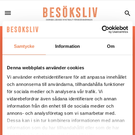
Hos oss läser du landets mest uppdaterade
nyheter och snackisar inom besöksnäringen.
Samtycke
Information
Om
Besöksliv i sin tryckta form är ett affärsmagasin
för ägare och ledare inom besöksnäringen.
Tidningen ges ut av
Visita
.
Denna webbplats använder cookies
Vi använder enhetsidentifierare för att anpassa innehållet
och annonserna till användarna, tillhandahålla funktioner
för sociala medier och analysera vår trafik. Vi
ANSVARIG UTGIVARE
vidarebefordrar även sådana identifierare och annan
Jonas Siljhammar
information från din enhet till de sociala medier och
annons- och analysföretag som vi samarbetar med.
Dessa kan i sin tur kombinera informationen med annan
UPPHOVSRÄTT
information som du har tillhandahållit eller som de har
samlat in när du har använt deras tjänster.