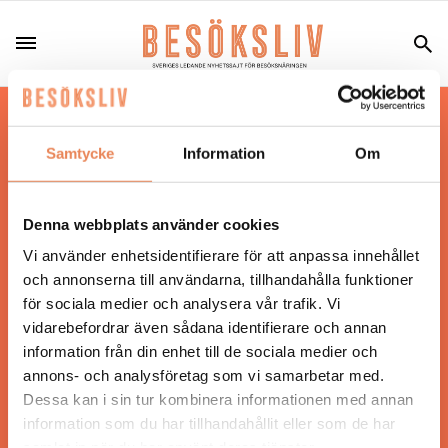
Hos oss läser du landets mest uppdaterade
nyheter och snackisar inom besöksnäringen.
Samtycke
Information
Om
Besöksliv i sin tryckta form är ett affärsmagasin
för ägare och ledare inom besöksnäringen.
Tidningen ges ut av
Visita
.
Denna webbplats använder cookies
Vi använder enhetsidentifierare för att anpassa innehållet
och annonserna till användarna, tillhandahålla funktioner
för sociala medier och analysera vår trafik. Vi
ANSVARIG UTGIVARE
vidarebefordrar även sådana identifierare och annan
Jonas Siljhammar
information från din enhet till de sociala medier och
annons- och analysföretag som vi samarbetar med.
Dessa kan i sin tur kombinera informationen med annan
UPPHOVSRÄTT
information som du har tillhandahållit eller som de har
samlat in när du har använt deras tjänster.