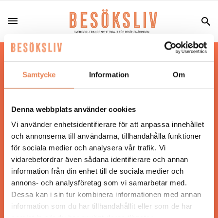
Hos oss läser du landets mest uppdaterade
nyheter och snackisar inom besöksnäringen.
Samtycke
Information
Om
Besöksliv i sin tryckta form är ett affärsmagasin
för ägare och ledare inom besöksnäringen.
Tidningen ges ut av
Visita
.
Denna webbplats använder cookies
Vi använder enhetsidentifierare för att anpassa innehållet
och annonserna till användarna, tillhandahålla funktioner
för sociala medier och analysera vår trafik. Vi
ANSVARIG UTGIVARE
vidarebefordrar även sådana identifierare och annan
Jonas Siljhammar
information från din enhet till de sociala medier och
annons- och analysföretag som vi samarbetar med.
Dessa kan i sin tur kombinera informationen med annan
UPPHOVSRÄTT
information som du har tillhandahållit eller som de har
samlat in när du har använt deras tjänster.