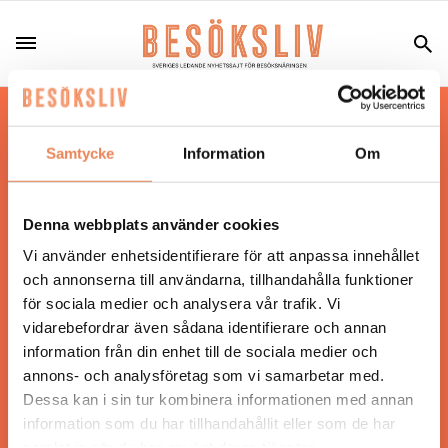
Hos oss läser du landets mest uppdaterade
nyheter och snackisar inom besöksnäringen.
Samtycke
Information
Om
Besöksliv i sin tryckta form är ett affärsmagasin
för ägare och ledare inom besöksnäringen.
Tidningen ges ut av
Visita
.
Denna webbplats använder cookies
Vi använder enhetsidentifierare för att anpassa innehållet
och annonserna till användarna, tillhandahålla funktioner
för sociala medier och analysera vår trafik. Vi
ANSVARIG UTGIVARE
vidarebefordrar även sådana identifierare och annan
Jonas Siljhammar
information från din enhet till de sociala medier och
annons- och analysföretag som vi samarbetar med.
Dessa kan i sin tur kombinera informationen med annan
UPPHOVSRÄTT
information som du har tillhandahållit eller som de har
samlat in när du har använt deras tjänster.