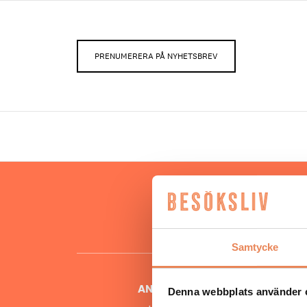
PRENUMERERA PÅ NYHETSBREV
Hos oss
besöksnär
o
Samtycke
ANSVARIG UTGIVARE
Denna webbplats använder 