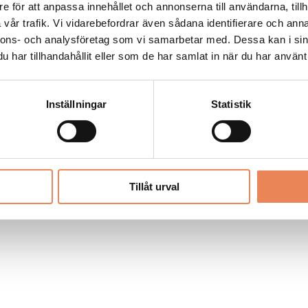
Allt material på besoksliv.se är skyddat
e för att anpassa innehållet och annonserna till användarna, tillh
enligt lagen om upphovsrätt.
vår trafik. Vi vidarebefordrar även sådana identifierare och anna
nnons- och analysföretag som vi samarbetar med. Dessa kan i sin
har tillhandahållit eller som de har samlat in när du har använt 
LIV
PRENUMERERA
ANNONSERA
Inställningar
Statistik
Tillåt urval