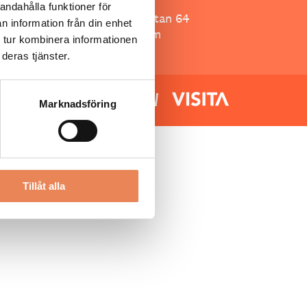
Besöksliv
andahålla funktioner för
Spoon, Brännkyrkagatan 64
n information från din enhet
118 23 Stockholm
 tur kombinera informationen
deras tjänster.
Marknadsföring
Tillåt alla