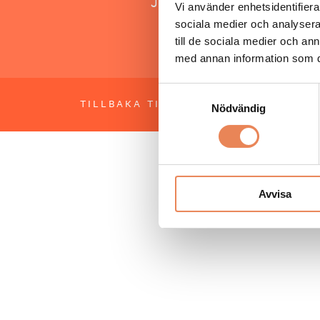
Jonas Siljhammar
Vi använder enhetsidentifierar
sociala medier och analysera 
till de sociala medier och a
med annan information som du 
Samtyckesval
TILLBAKA TILL TOPPEN
OM BESÖKS
Nödvändig
Avvisa