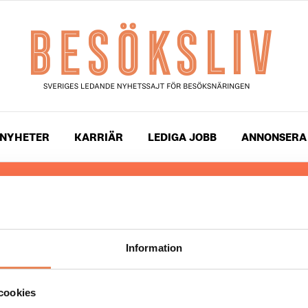
NYHETER
KARRIÄR
LEDIGA JOBB
ANNONSERA
 läser du landets mest uppdaterade nyheter och snackis
ingen. Besöksliv i sin tryckta form är ett affärsmagasin 
ch ledare inom besöksnäringen. Tidningen ges ut av
Visi
Information
UPPHOVSRÄTT
cookies