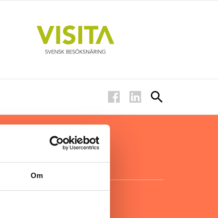
ar inom
för ägare
ta
.
Om
KONTAKT