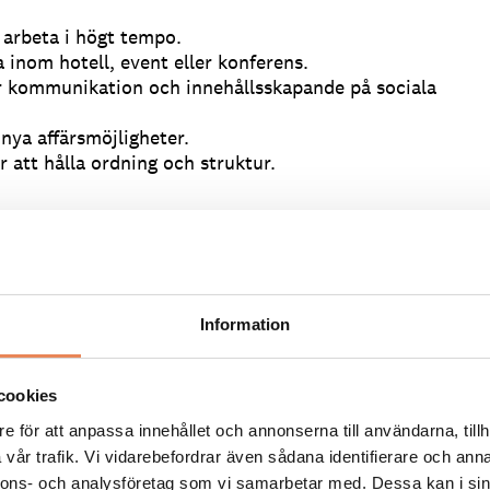
 arbeta i högt tempo.
 inom hotell, event eller konferens.
ör kommunikation och innehållsskapande på sociala
 nya affärsmöjligheter.
 att hålla ordning och struktur.
får jobba tätt ihop med mig och vara en del av ett
ljning och digital marknadsföring.
ljö med stora möjligheter att påverka och ta egna
Information
far där du får vara ansiktet utåt för Körunda.
cookies
ökan med CV och personligt brev till
ann-
e för att anpassa innehållet och annonserna till användarna, tillh
vår trafik. Vi vidarebefordrar även sådana identifierare och anna
nnons- och analysföretag som vi samarbetar med. Dessa kan i sin