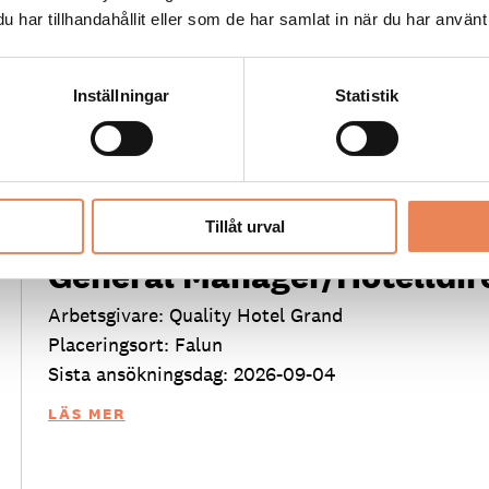
ske snart få välkomna dig till vårt team!
har tillhandahållit eller som de har samlat in när du har använt 
Inställningar
Statistik
FLER LEDIGA JOBB
Tillåt urval
General Manager/Hotelldir
Arbetsgivare: Quality Hotel Grand
Placeringsort: Falun
Sista ansökningsdag: 2026-09-04
LÄS MER