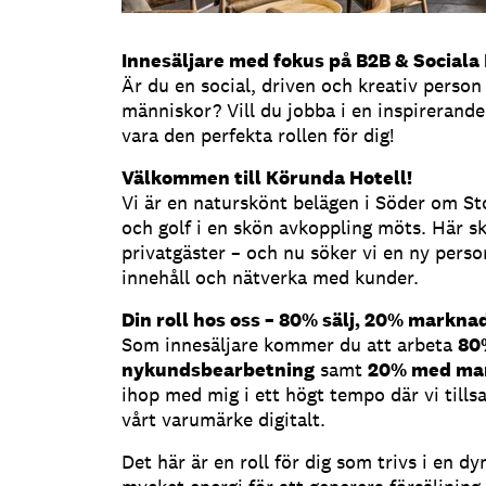
Innesäljare med fokus på B2B & Sociala 
Är du en social, driven och kreativ person
människor? Vill du jobba i en inspirerande
vara den perfekta rollen för dig!
Välkommen till Körunda Hotell!
Vi är en naturskönt belägen i Söder om S
och golf i en skön avkoppling möts. Här s
privatgäster – och nu söker vi en ny perso
innehåll och nätverka med kunder.
Din roll hos oss – 80% sälj, 20% markna
Som innesäljare kommer du att arbeta
80
nykundsbearbetning
samt
20% med mar
ihop med mig i ett högt tempo där vi till
vårt varumärke digitalt.
Det här är en roll för dig som trivs i en 