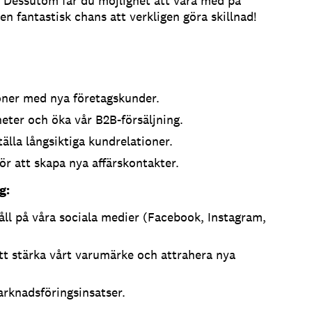
g. Dessutom får du möjlighet att vara med på
en fantastisk chans att verkligen göra skillnad!
oner med nya företagskunder.
heter och öka vår B2B-försäljning.
älla långsiktiga kundrelationer.
ör att skapa nya affärskontakter.
g:
ll på våra sociala medier (Facebook, Instagram,
t stärka vårt varumärke och attrahera nya
arknadsföringsinsatser.