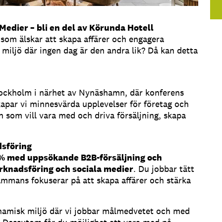
Medier – bli en del av Körunda Hotell
 som älskar att skapa affärer och engagera
 miljö där ingen dag är den andra lik? Då kan detta
tockholm i närhet av Nynäshamn, där konferens
kapar vi minnesvärda upplevelser för företag och
n som vill vara med och driva försäljning, skapa
dsföring
% med uppsökande B2B-försäljning och
knadsföring och sociala medier
. Du jobbar tätt
sammans fokuserar på att skapa affärer och stärka
dynamisk miljö där vi jobbar målmedvetet och med