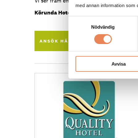
Vi ser fram emot att höra från dig och kan
med annan information som du 
Körunda Hotell
Samtyckesval
Nödvändig
ANSÖK HÄR
Tipsa en vän:
Avvisa