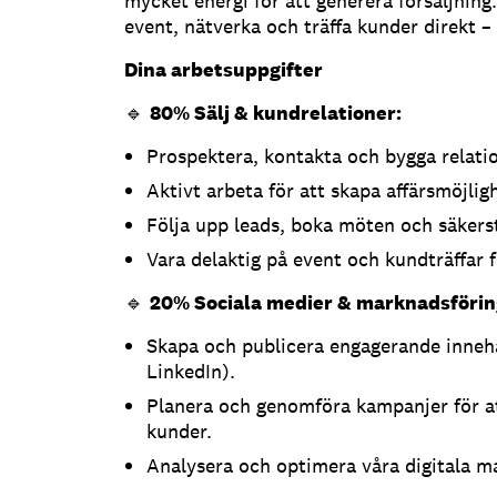
mycket energi för att generera försäljnin
event, nätverka och träffa kunder direkt – 
Dina arbetsuppgifter
🔹
80% Sälj & kundrelationer:
Prospektera, kontakta och bygga relati
Aktivt arbeta för att skapa affärsmöjlig
Följa upp leads, boka möten och säkerst
Vara delaktig på event och kundträffar f
🔹
20% Sociala medier & marknadsförin
Skapa och publicera engagerande innehå
LinkedIn).
Planera och genomföra kampanjer för at
kunder.
Analysera och optimera våra digitala m