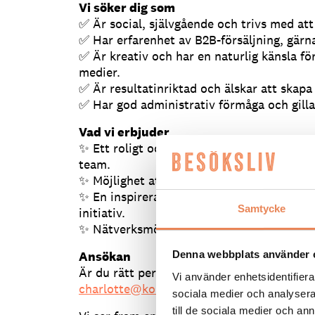
Vi söker dig som
✅ Är social, självgående och trivs med att
✅ Har erfarenhet av B2B-försäljning, gärna
✅ Är kreativ och har en naturlig känsla f
medier.
✅ Är resultatinriktad och älskar att skapa
✅ Har god administrativ förmåga och gillar
Vad vi erbjuder
✨ Ett roligt och varierande arbete där du 
team.
✨ Möjlighet att utvecklas inom både försä
✨ En inspirerande arbetsplats i vacker mi
Samtycke
initiativ.
✨ Nätverksmöjligheter, event och kundträf
Ansökan
Denna webbplats använder 
Är du rätt person för oss? Skicka din ans
Vi använder enhetsidentifierar
charlotte@korunda.se
senast 19 maj.
sociala medier och analysera 
till de sociala medier och a