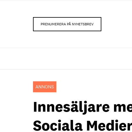
PRENUMERERA PÅ NYHETSBREV
ANNONS
Innesäljare m
Sociala Medie