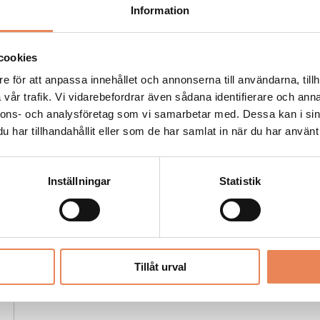
Placeringsort: Dalarö
Information
Sista ansökningsdag: 2026-08-30
LÄS MER
cookies
e för att anpassa innehållet och annonserna till användarna, tillh
vår trafik. Vi vidarebefordrar även sådana identifierare och anna
nnons- och analysföretag som vi samarbetar med. Dessa kan i sin
har tillhandahållit eller som de har samlat in när du har använt 
Säljansvarig
Inställningar
Statistik
Arbetsgivare: Mora Hotell & Spa
Placeringsort: Stockholm
Sista ansökningsdag: 2026-08-31
LÄS MER
Tillåt urval