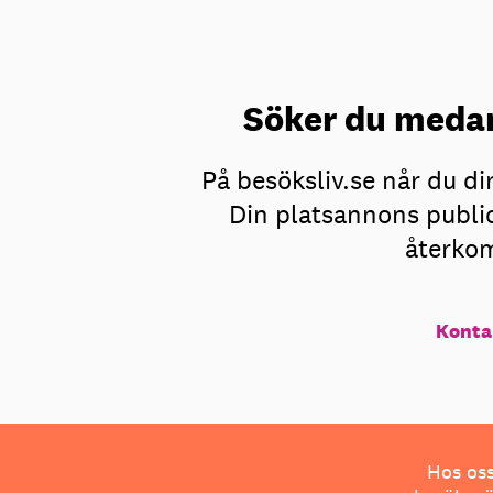
Söker du medar
På besöksliv.se når du d
Din platsannons public
återkom
Konta
Hos oss