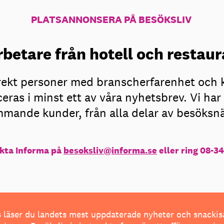
PLATSANNONSERA PÅ BESÖKSLIV
betare från hotell och resta
irekt personer med branscherfarenhet och 
eras i minst ett av våra nyhetsbrev. Vi h
mande kunder, från alla delar av besöksn
kta Informa på
besoksliv@informa.se
eller ring 08-34
 läser du landets mest uppdaterade nyheter och snackis