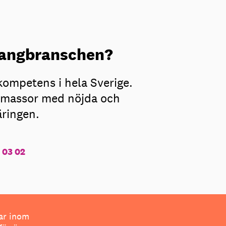
urangbranschen?
kompetens i hela Sverige.
ar massor med nöjda och
äringen.
 03 02
ar inom