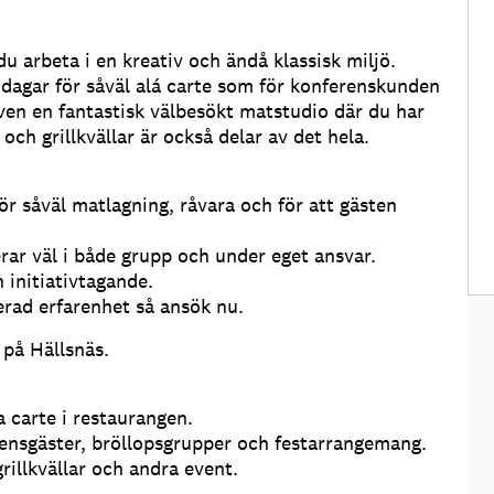
u arbeta i en kreativ och ändå klassisk miljö.
ddagar för såväl alá carte som för konferenskunden
även en fantastisk välbesökt matstudio där du har
ch grillkvällar är också delar av det hela.
för såväl matlagning, råvara och för att gästen
erar väl i både grupp och under eget ansvar.
 initiativtagande.
rad erfarenhet så ansök nu.
 på Hällsnäs.
 carte i restaurangen.
rensgäster, bröllopsgrupper och festarrangemang.
illkvällar och andra event.