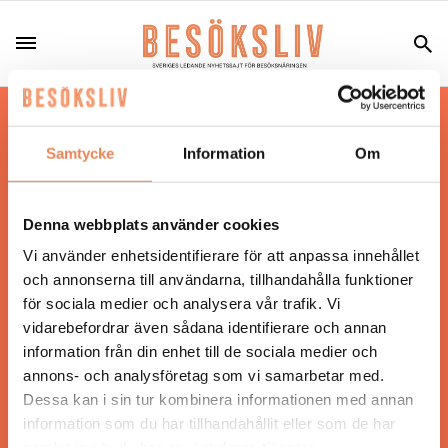
Hos oss läser du landets mest uppdaterade
nyheter och snackisar inom besöksnäringen.
Samtycke
Information
Om
Besöksliv i sin tryckta form är ett affärsmagasin
för ägare och ledare inom besöksnäringen.
Tidningen ges ut av
Visita
.
Denna webbplats använder cookies
Vi använder enhetsidentifierare för att anpassa innehållet
och annonserna till användarna, tillhandahålla funktioner
för sociala medier och analysera vår trafik. Vi
ANSVARIG UTGIVARE
vidarebefordrar även sådana identifierare och annan
Jonas Siljhammar
information från din enhet till de sociala medier och
annons- och analysföretag som vi samarbetar med.
Dessa kan i sin tur kombinera informationen med annan
UPPHOVSRÄTT
information som du har tillhandahållit eller som de har
samlat in när du har använt deras tjänster.