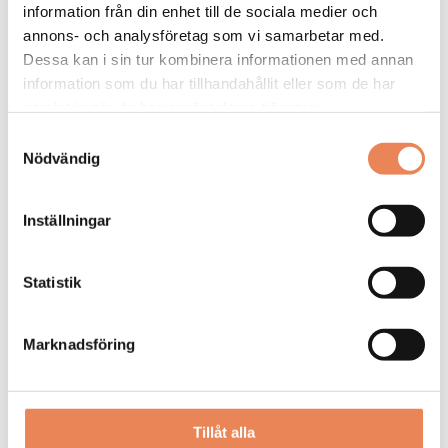
information från din enhet till de sociala medier och
annons- och analysföretag som vi samarbetar med.
Dessa kan i sin tur kombinera informationen med annan
information som du har tillhandahållit eller som de har
samlat in när du har använt deras tjänster.
Samtyckesval
Kock
Nödvändig
Arbetsgivare: Smådalarö Gård Hotell & Spa
Placeringsort: Dalarö
Inställningar
Sista ansökningsdag: 2026-08-30
LÄS MER
Statistik
DAGAR KVAR:
Marknadsföring
20
Tillåt alla