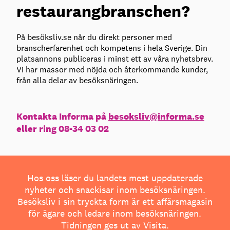
restaurangbranschen?
På besöksliv.se når du direkt personer med
branscherfarenhet och kompetens i hela Sverige. Din
platsannons publiceras i minst ett av våra nyhetsbrev.
Vi har massor med nöjda och återkommande kunder,
från alla delar av besöksnäringen.
Kontakta Informa på
besoksliv@informa.se
eller ring 08-34 03 02
Hos oss läser du landets mest uppdaterade
nyheter och snackisar inom besöksnäringen.
Besöksliv i sin tryckta form är ett affärsmagasin
för ägare och ledare inom besöksnäringen.
Tidningen ges ut av
Visita
.