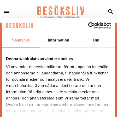
Hos oss läser du landets mest uppdaterade
nyheter och snackisar inom besöksnäringen.
Samtycke
Information
Om
Besöksliv i sin tryckta form är ett affärsmagasin
för ägare och ledare inom besöksnäringen.
Tidningen ges ut av
Visita
.
Denna webbplats använder cookies
Vi använder enhetsidentifierare för att anpassa innehållet
och annonserna till användarna, tillhandahålla funktioner
för sociala medier och analysera vår trafik. Vi
ANSVARIG UTGIVARE
vidarebefordrar även sådana identifierare och annan
Jonas Siljhammar
information från din enhet till de sociala medier och
annons- och analysföretag som vi samarbetar med.
Dessa kan i sin tur kombinera informationen med annan
UPPHOVSRÄTT
information som du har tillhandahållit eller som de har
samlat in när du har använt deras tjänster.