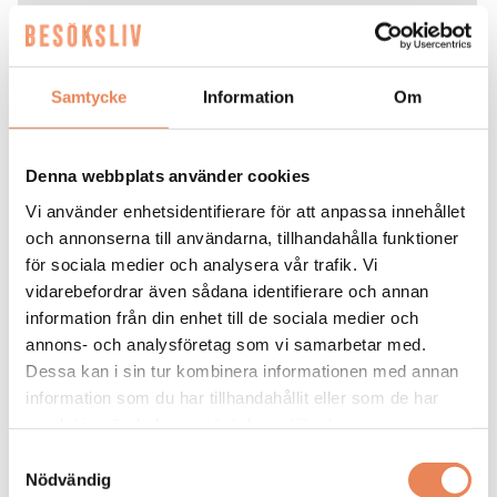
Samtycke
Information
Om
Denna webbplats använder cookies
Vi använder enhetsidentifierare för att anpassa innehållet
och annonserna till användarna, tillhandahålla funktioner
för sociala medier och analysera vår trafik. Vi
Kock
vidarebefordrar även sådana identifierare och annan
information från din enhet till de sociala medier och
Arbetsgivare: Smådalarö Gård Hotell & Spa
annons- och analysföretag som vi samarbetar med.
Placeringsort: Dalarö
Dessa kan i sin tur kombinera informationen med annan
Sista ansökningsdag: 2026-08-30
information som du har tillhandahållit eller som de har
LÄS MER
samlat in när du har använt deras tjänster.
Samtyckesval
DAGAR KVAR:
Nödvändig