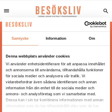
Hos oss läser du landets mest uppdaterade
nyheter och snackisar inom besöksnäringen.
Samtycke
Information
Om
Besöksliv i sin tryckta form är ett affärsmagasin
för ägare och ledare inom besöksnäringen.
Tidningen ges ut av
Visita
.
Denna webbplats använder cookies
Vi använder enhetsidentifierare för att anpassa innehållet
och annonserna till användarna, tillhandahålla funktioner
för sociala medier och analysera vår trafik. Vi
ANSVARIG UTGIVARE
vidarebefordrar även sådana identifierare och annan
Jonas Siljhammar
information från din enhet till de sociala medier och
annons- och analysföretag som vi samarbetar med.
Dessa kan i sin tur kombinera informationen med annan
UPPHOVSRÄTT
information som du har tillhandahållit eller som de har
samlat in när du har använt deras tjänster.