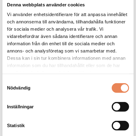
Denna webbplats använder cookies
Sista ansökningsdag: 2026-09-04
Vi använder enhetsidentifierare för att anpassa innehållet
LÄS MER
och annonserna till användarna, tillhandahålla funktioner
för sociala medier och analysera vår trafik. Vi
DAGAR KVAR:
vidarebefordrar även sådana identifierare och annan
28
information från din enhet till de sociala medier och
annons- och analysföretag som vi samarbetar med.
Dessa kan i sin tur kombinera informationen med annan
information som du har tillhandahållit eller som de har
samlat in när du har använt deras tjänster.
Samtyckesval
Nödvändig
Inställningar
Kock
Statistik