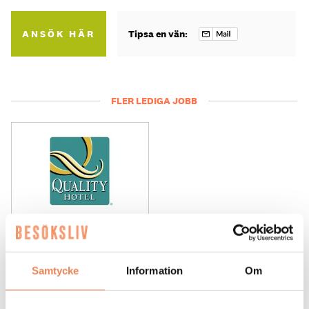
ANSÖK HÄR
Tipsa en vän:
FLER LEDIGA JOBB
General
Manager/Hotelldirektör
Samtycke
Information
Om
Arbetsgivare: Quality Hotel Grand
Placeringsort: Falun