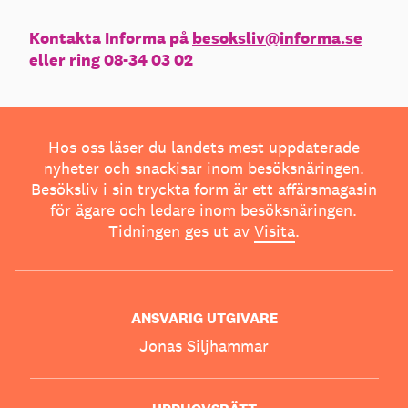
Kontakta Informa på
besoksliv@informa.se
eller ring 08-34 03 02
Hos oss läser du landets mest uppdaterade
nyheter och snackisar inom besöksnäringen.
Besöksliv i sin tryckta form är ett affärsmagasin
för ägare och ledare inom besöksnäringen.
Tidningen ges ut av
Visita
.
ANSVARIG UTGIVARE
Jonas Siljhammar