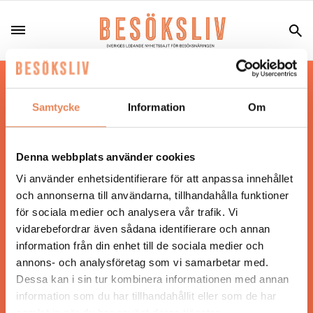
Hos oss läser du landets mest uppdaterade
nyheter och snackisar inom besöksnäringen.
Samtycke
Information
Om
Besöksliv i sin tryckta form är ett affärsmagasin
för ägare och ledare inom besöksnäringen.
Tidningen ges ut av
Visita
.
Denna webbplats använder cookies
Vi använder enhetsidentifierare för att anpassa innehållet
och annonserna till användarna, tillhandahålla funktioner
för sociala medier och analysera vår trafik. Vi
ANSVARIG UTGIVARE
vidarebefordrar även sådana identifierare och annan
Jonas Siljhammar
information från din enhet till de sociala medier och
annons- och analysföretag som vi samarbetar med.
Dessa kan i sin tur kombinera informationen med annan
UPPHOVSRÄTT
information som du har tillhandahållit eller som de har
samlat in när du har använt deras tjänster.