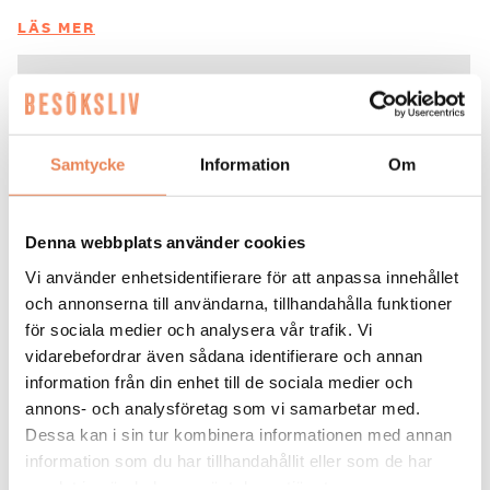
LÄS MER
DAGAR KVAR:
26
Samtycke
Information
Om
Denna webbplats använder cookies
Vi använder enhetsidentifierare för att anpassa innehållet
och annonserna till användarna, tillhandahålla funktioner
för sociala medier och analysera vår trafik. Vi
vidarebefordrar även sådana identifierare och annan
information från din enhet till de sociala medier och
Kock
annons- och analysföretag som vi samarbetar med.
Dessa kan i sin tur kombinera informationen med annan
Arbetsgivare: Smådalarö Gård Hotell & Spa
information som du har tillhandahållit eller som de har
Placeringsort: Dalarö
samlat in när du har använt deras tjänster.