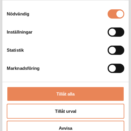
Sista ansökningsdag: 2026-08-30
Samtyckesval
Nödvändig
LÄS MER
Inställningar
DAGAR KVAR:
21
Statistik
Marknadsföring
Tillåt alla
Tillåt urval
Säljansvarig
Avvisa