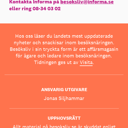
Kontakta Informa på
besoksliv@informa.se
eller ring 08-34 03 02
Hos oss läser du landets mest uppdaterade
nyheter och snackisar inom besöksnäringen.
Besöksliv i sin tryckta form är ett affärsmagasin
för ägare och ledare inom besöksnäringen.
Tidningen ges ut av
Visita
.
ANSVARIG UTGIVARE
Jonas Siljhammar
UPPHOVSRÄTT
Allt material på besoksliv.se är skyddat enligt