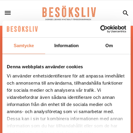
Hos oss läser du landets mest uppdaterade
nyheter och snackisar inom besöksnäringen.
Samtycke
Information
Om
Besöksliv i sin tryckta form är ett affärsmagasin
för ägare och ledare inom besöksnäringen.
Tidningen ges ut av
Visita
.
Denna webbplats använder cookies
Vi använder enhetsidentifierare för att anpassa innehållet
och annonserna till användarna, tillhandahålla funktioner
för sociala medier och analysera vår trafik. Vi
ANSVARIG UTGIVARE
vidarebefordrar även sådana identifierare och annan
Jonas Siljhammar
information från din enhet till de sociala medier och
annons- och analysföretag som vi samarbetar med.
Dessa kan i sin tur kombinera informationen med annan
UPPHOVSRÄTT
information som du har tillhandahållit eller som de har
samlat in när du har använt deras tjänster.