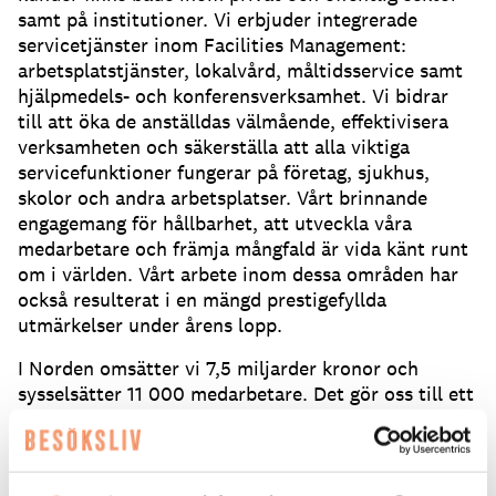
samt på institutioner. Vi erbjuder integrerade
servicetjänster inom Facilities Management:
arbetsplatstjänster, lokalvård, måltidsservice samt
hjälpmedels- och konferensverksamhet. Vi bidrar
till att öka de anställdas välmående, effektivisera
verksamheten och säkerställa att alla viktiga
servicefunktioner fungerar på företag, sjukhus,
skolor och andra arbetsplatser. Vårt brinnande
engagemang för hållbarhet, att utveckla våra
medarbetare och främja mångfald är vida känt runt
om i världen. Vårt arbete inom dessa områden har
också resulterat i en mängd prestigefyllda
utmärkelser under årens lopp.
I Norden omsätter vi 7,5 miljarder kronor och
sysselsätter 11 000 medarbetare. Det gör oss till ett
av Nordens ledande Service Managementföretag.
Om lön
Fastlön. Friskvårdsbidrag