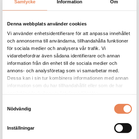
Samtycke
Information
Om
Om anställningsvillkor
Heltid/ Ej specificerat
Tillsvidare
Denna webbplats använder cookies
Vi använder enhetsidentifierare för att anpassa innehållet
och annonserna till användarna, tillhandahålla funktioner
för sociala medier och analysera vår trafik. Vi
ANSÖK HÄR
Tipsa en vän:
vidarebefordrar även sådana identifierare och annan
information från din enhet till de sociala medier och
annons- och analysföretag som vi samarbetar med.
Dessa kan i sin tur kombinera informationen med annan
FLER LEDIGA JOBB
information som du har tillhandahållit eller som de har
samlat in när du har använt deras tjänster.
Samtyckesval
Nödvändig
Inställningar