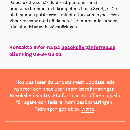
På besöksliv.se når du direkt personer med
branscherfarenhet och kompetens i hela Sverige. Din
platsannons publiceras i minst ett av våra nyhetsbrev.
Vi har massor med nöjda och återkommande kunder,
från alla delar av besöksnäringen.
Kontakta Informa på
besoksliv@informa.se
eller ring 08-34 03 02
Hos oss läser du landets mest uppdaterade
nyheter och snackisar inom besöksnäringen.
Besöksliv i sin tryckta form är ett affärsmagasin
för ägare och ledare inom besöksnäringen.
Tidningen ges ut av
Visita
.