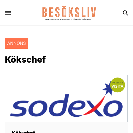
ANNONS
Kökschef
Kökschef