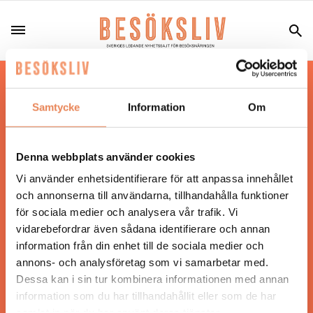
Hos oss läser du landets mest uppdaterade
nyheter och snackisar inom besöksnäringen.
Samtycke
Information
Om
Besöksliv i sin tryckta form är ett affärsmagasin
för ägare och ledare inom besöksnäringen.
Tidningen ges ut av
Visita
.
Denna webbplats använder cookies
Vi använder enhetsidentifierare för att anpassa innehållet
och annonserna till användarna, tillhandahålla funktioner
för sociala medier och analysera vår trafik. Vi
ANSVARIG UTGIVARE
vidarebefordrar även sådana identifierare och annan
Jonas Siljhammar
information från din enhet till de sociala medier och
annons- och analysföretag som vi samarbetar med.
Dessa kan i sin tur kombinera informationen med annan
UPPHOVSRÄTT
information som du har tillhandahållit eller som de har
samlat in när du har använt deras tjänster.