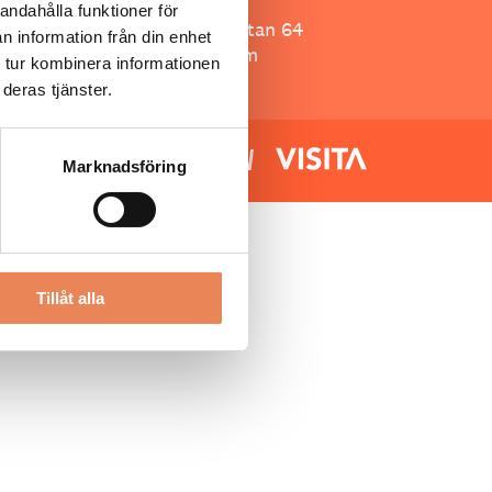
Besöksliv
andahålla funktioner för
Spoon, Brännkyrkagatan 64
n information från din enhet
118 23 Stockholm
 tur kombinera informationen
deras tjänster.
Marknadsföring
Tillåt alla