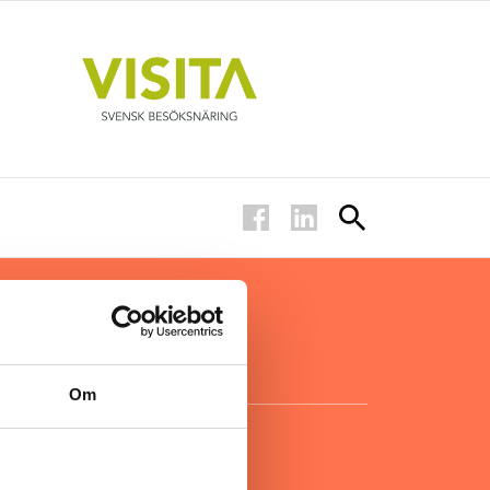
ar inom
för ägare
ta
.
Om
KONTAKT