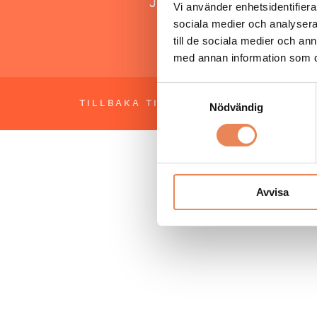
Jonas Siljhammar
Vi använder enhetsidentifierar
sociala medier och analysera 
till de sociala medier och a
med annan information som du 
Samtyckesval
TILLBAKA TILL TOPPEN
OM BESÖKS
Nödvändig
Avvisa