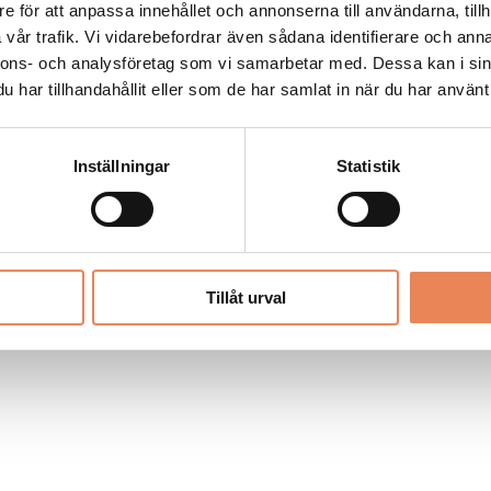
Allt material på besoksliv.se är skyddat
e för att anpassa innehållet och annonserna till användarna, tillh
enligt lagen om upphovsrätt.
vår trafik. Vi vidarebefordrar även sådana identifierare och anna
nnons- och analysföretag som vi samarbetar med. Dessa kan i sin
har tillhandahållit eller som de har samlat in när du har använt 
LIV
PRENUMERERA
ANNONSERA
Inställningar
Statistik
Tillåt urval