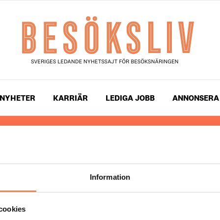
NYHETER
KARRIÄR
LEDIGA JOBB
ANNONSERA
 läser du landets mest uppdaterade nyheter och snackis
ingen. Besöksliv i sin tryckta form är ett affärsmagasin 
ch ledare inom besöksnäringen. Tidningen ges ut av
Visi
Information
UPPHOVSRÄTT
cookies