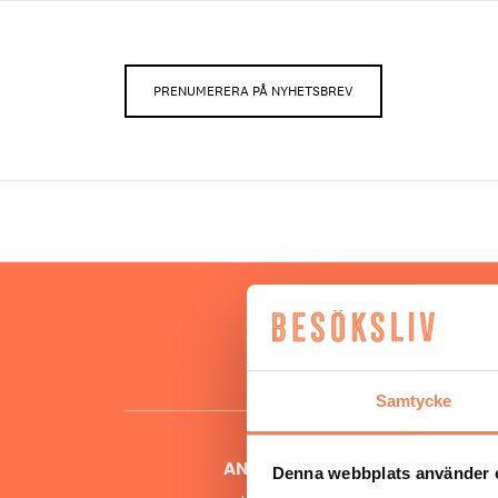
PRENUMERERA PÅ NYHETSBREV
Hos oss
besöksnär
o
Samtycke
ANSVARIG UTGIVARE
Denna webbplats använder 