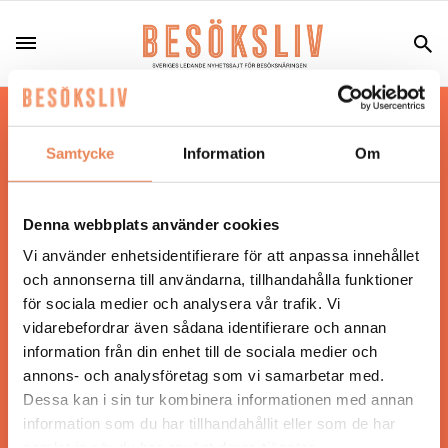
Hos oss läser du landets mest uppdaterade
nyheter och snackisar inom besöksnäringen.
Samtycke
Information
Om
Besöksliv i sin tryckta form är ett affärsmagasin
för ägare och ledare inom besöksnäringen.
Tidningen ges ut av
Visita
.
Denna webbplats använder cookies
Vi använder enhetsidentifierare för att anpassa innehållet
och annonserna till användarna, tillhandahålla funktioner
för sociala medier och analysera vår trafik. Vi
ANSVARIG UTGIVARE
vidarebefordrar även sådana identifierare och annan
Jonas Siljhammar
information från din enhet till de sociala medier och
annons- och analysföretag som vi samarbetar med.
Dessa kan i sin tur kombinera informationen med annan
UPPHOVSRÄTT
information som du har tillhandahållit eller som de har
samlat in när du har använt deras tjänster.