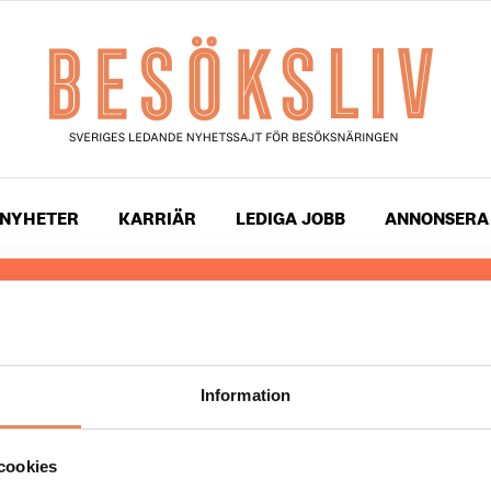
NYHETER
KARRIÄR
LEDIGA JOBB
ANNONSERA
 läser du landets mest uppdaterade nyheter och snackis
ingen. Besöksliv i sin tryckta form är ett affärsmagasin 
ch ledare inom besöksnäringen. Tidningen ges ut av
Visi
Information
UPPHOVSRÄTT
cookies