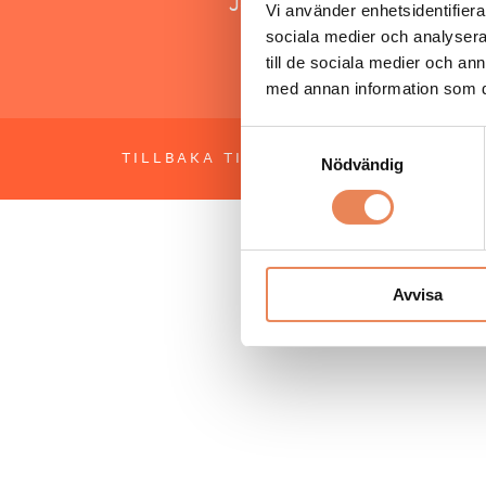
Jonas Siljhammar
Vi använder enhetsidentifierar
sociala medier och analysera 
till de sociala medier och a
med annan information som du 
Samtyckesval
TILLBAKA TILL TOPPEN
OM BESÖKS
Nödvändig
Avvisa