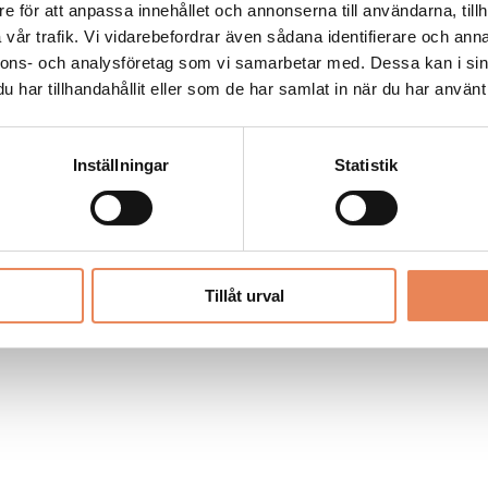
Allt material på besoksliv.se är skyddat
e för att anpassa innehållet och annonserna till användarna, tillh
enligt lagen om upphovsrätt.
vår trafik. Vi vidarebefordrar även sådana identifierare och anna
nnons- och analysföretag som vi samarbetar med. Dessa kan i sin
har tillhandahållit eller som de har samlat in när du har använt 
LIV
PRENUMERERA
ANNONSERA
Inställningar
Statistik
Tillåt urval