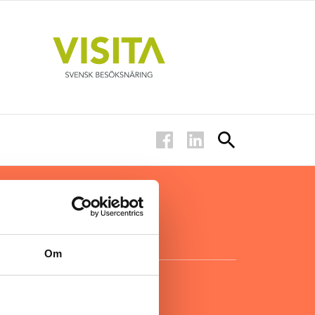
ar inom
för ägare
ta
.
Om
KONTAKT