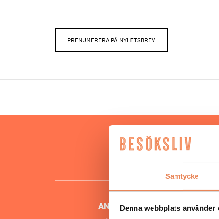
PRENUMERERA PÅ NYHETSBREV
Hos oss
besöksnär
o
Samtycke
ANSVARIG UTGIVARE
Denna webbplats använder 