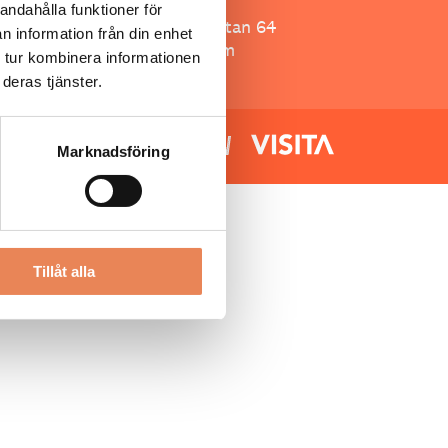
Besöksliv
andahålla funktioner för
Spoon, Brännkyrkagatan 64
n information från din enhet
118 23 Stockholm
 tur kombinera informationen
deras tjänster.
Marknadsföring
Tillåt alla