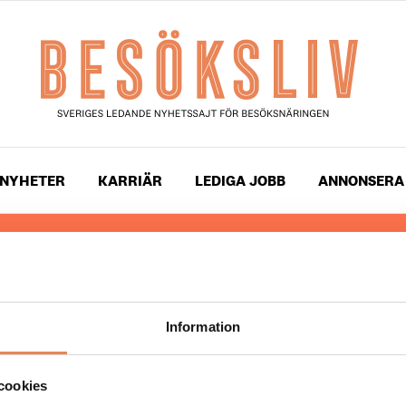
NYHETER
KARRIÄR
LEDIGA JOBB
ANNONSERA
 läser du landets mest uppdaterade nyheter och snackis
ingen. Besöksliv i sin tryckta form är ett affärsmagasin 
ch ledare inom besöksnäringen. Tidningen ges ut av
Visi
Information
UPPHOVSRÄTT
cookies