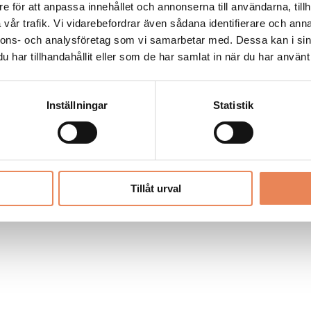
Allt material på besoksliv.se är skyddat
e för att anpassa innehållet och annonserna till användarna, tillh
enligt lagen om upphovsrätt.
vår trafik. Vi vidarebefordrar även sådana identifierare och anna
nnons- och analysföretag som vi samarbetar med. Dessa kan i sin
har tillhandahållit eller som de har samlat in när du har använt 
LIV
PRENUMERERA
ANNONSERA
Inställningar
Statistik
Tillåt urval