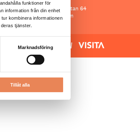
Besöksliv
andahålla funktioner för
Spoon, Brännkyrkagatan 64
n information från din enhet
118 23 Stockholm
 tur kombinera informationen
deras tjänster.
Marknadsföring
Tillåt alla