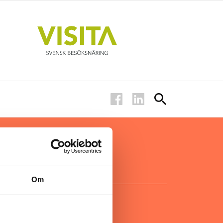
ar inom
för ägare
ta
.
Om
KONTAKT