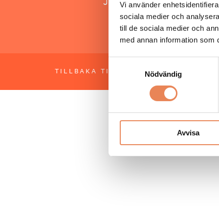
Jonas Siljhammar
Vi använder enhetsidentifierar
sociala medier och analysera 
till de sociala medier och a
med annan information som du 
Samtyckesval
TILLBAKA TILL TOPPEN
OM BESÖKS
Nödvändig
Avvisa