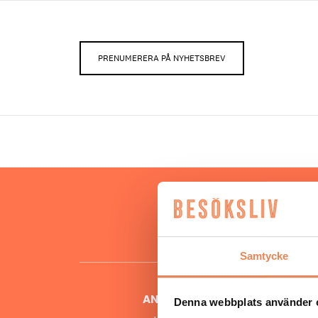
PRENUMERERA PÅ NYHETSBREV
Hos oss
besöksnär
o
Samtycke
ANSVARIG UTGIVARE
Denna webbplats använder 