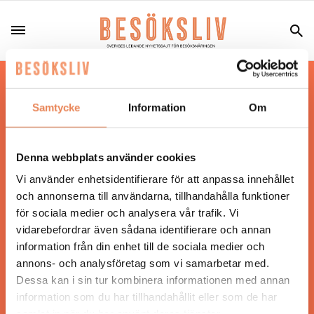
Hos oss läser du landets mest uppdaterade
nyheter och snackisar inom besöksnäringen.
Samtycke
Information
Om
Besöksliv i sin tryckta form är ett affärsmagasin
för ägare och ledare inom besöksnäringen.
Tidningen ges ut av
Visita
.
Denna webbplats använder cookies
Vi använder enhetsidentifierare för att anpassa innehållet
och annonserna till användarna, tillhandahålla funktioner
för sociala medier och analysera vår trafik. Vi
ANSVARIG UTGIVARE
vidarebefordrar även sådana identifierare och annan
Jonas Siljhammar
information från din enhet till de sociala medier och
annons- och analysföretag som vi samarbetar med.
Dessa kan i sin tur kombinera informationen med annan
UPPHOVSRÄTT
information som du har tillhandahållit eller som de har
samlat in när du har använt deras tjänster.