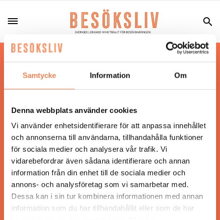
Hos oss läser du landets mest uppdaterade
nyheter och snackisar inom besöksnäringen.
Samtycke
Information
Om
Besöksliv i sin tryckta form är ett affärsmagasin
för ägare och ledare inom besöksnäringen.
Tidningen ges ut av
Visita
.
Denna webbplats använder cookies
Vi använder enhetsidentifierare för att anpassa innehållet
och annonserna till användarna, tillhandahålla funktioner
för sociala medier och analysera vår trafik. Vi
ANSVARIG UTGIVARE
vidarebefordrar även sådana identifierare och annan
Jonas Siljhammar
information från din enhet till de sociala medier och
annons- och analysföretag som vi samarbetar med.
Dessa kan i sin tur kombinera informationen med annan
UPPHOVSRÄTT
information som du har tillhandahållit eller som de har
samlat in när du har använt deras tjänster.