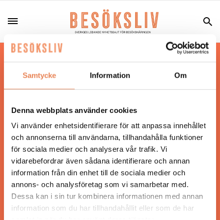
Hos oss läser du landets mest uppdaterade
nyheter och snackisar inom besöksnäringen.
Samtycke
Information
Om
Besöksliv i sin tryckta form är ett affärsmagasin
för ägare och ledare inom besöksnäringen.
Tidningen ges ut av
Visita
.
Denna webbplats använder cookies
Vi använder enhetsidentifierare för att anpassa innehållet
och annonserna till användarna, tillhandahålla funktioner
för sociala medier och analysera vår trafik. Vi
ANSVARIG UTGIVARE
vidarebefordrar även sådana identifierare och annan
Jonas Siljhammar
information från din enhet till de sociala medier och
annons- och analysföretag som vi samarbetar med.
Dessa kan i sin tur kombinera informationen med annan
UPPHOVSRÄTT
information som du har tillhandahållit eller som de har
samlat in när du har använt deras tjänster.