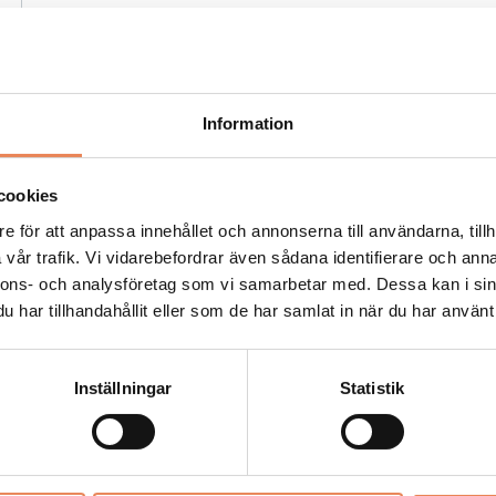
Information
Kock
Arbetsgivare: Smådalarö Gård Hotell & Spa
cookies
Placeringsort: Dalarö
e för att anpassa innehållet och annonserna till användarna, tillh
Sista ansökningsdag: 2026-08-30
vår trafik. Vi vidarebefordrar även sådana identifierare och anna
nnons- och analysföretag som vi samarbetar med. Dessa kan i sin
LÄS MER
har tillhandahållit eller som de har samlat in när du har använt 
Inställningar
Statistik
Säljansvarig