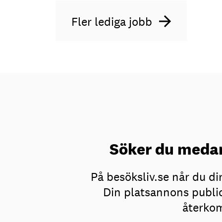
Fler lediga jobb
Söker du medar
På besöksliv.se når du d
Din platsannons public
återkom