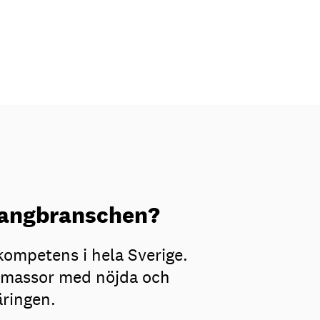
urangbranschen?
kompetens i hela Sverige.
ar massor med nöjda och
äringen.