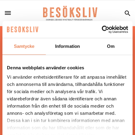
Hos oss läser du landets mest uppdaterade
nyheter och snackisar inom besöksnäringen.
Samtycke
Information
Om
Besöksliv i sin tryckta form är ett affärsmagasin
för ägare och ledare inom besöksnäringen.
Tidningen ges ut av
Visita
.
Denna webbplats använder cookies
Vi använder enhetsidentifierare för att anpassa innehållet
och annonserna till användarna, tillhandahålla funktioner
för sociala medier och analysera vår trafik. Vi
ANSVARIG UTGIVARE
vidarebefordrar även sådana identifierare och annan
Jonas Siljhammar
information från din enhet till de sociala medier och
annons- och analysföretag som vi samarbetar med.
Dessa kan i sin tur kombinera informationen med annan
UPPHOVSRÄTT
information som du har tillhandahållit eller som de har
samlat in när du har använt deras tjänster.