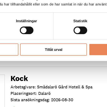
General Manager/Hotelldir
har tillhandahållit eller som de har samlat in när du har använt 
Arbetsgivare: Quality Hotel Grand
Placeringsort: Falun
Inställningar
Statistik
Sista ansökningsdag: 2026-09-04
LÄS MER
Tillåt urval
Kock
Arbetsgivare: Smådalarö Gård Hotell & Spa
Placeringsort: Dalarö
Sista ansökningsdag: 2026-08-30