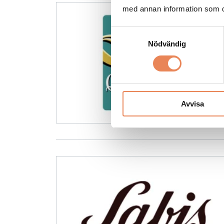
med annan information som du 
Samtyckesval
Nödvändig
Avvisa