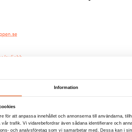
ppen.se
se/sv/jobb
esoksliv.se. Se även alla våra lediga jobb på
Information
cookies
e för att anpassa innehållet och annonserna till användarna, tillh
vår trafik. Vi vidarebefordrar även sådana identifierare och anna
FLER LEDIGA JOBB
nnons- och analysföretag som vi samarbetar med. Dessa kan i sin