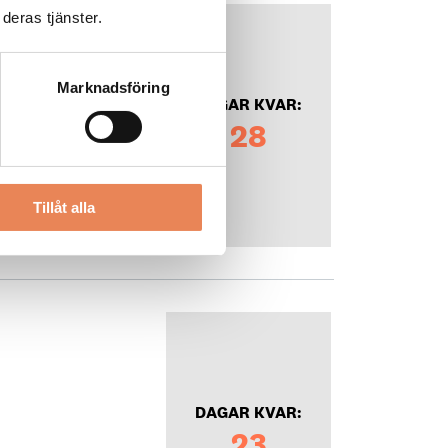
ektör
deras tjänster.
Marknadsföring
DAGAR KVAR:
28
Tillåt alla
DAGAR KVAR:
23