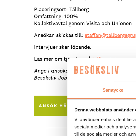
Placeringsort: Tällberg
Omfattning: 100%
Kollektivavtal genom Visita och Unionen
Ansökan skickas till:
staffan@tallbergsgru
Intervjuer sker löpande.
Läs mer om tjänsten på
tallbergsgruppen.
Ange i ansökan att du sett annonsen på b
Besöksliv Jobb på Facebook
Samtycke
ANSÖK HÄR
Tipsa en vän:
Denna webbplats använder 
Vi använder enhetsidentifierar
sociala medier och analysera 
till de sociala medier och a