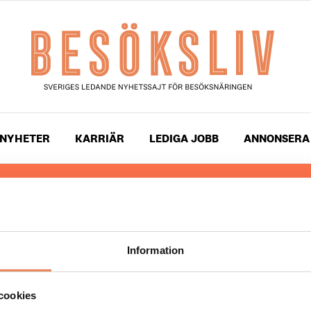
NYHETER
KARRIÄR
LEDIGA JOBB
ANNONSERA
 läser du landets mest uppdaterade nyheter och snackis
ingen. Besöksliv i sin tryckta form är ett affärsmagasin 
ch ledare inom besöksnäringen. Tidningen ges ut av
Visi
Information
UPPHOVSRÄTT
cookies