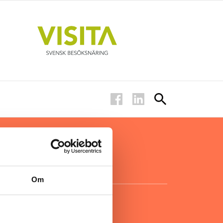
ar inom
för ägare
ta
.
Om
KONTAKT