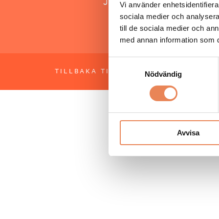
Jonas Siljhammar
Vi använder enhetsidentifierar
sociala medier och analysera 
till de sociala medier och a
med annan information som du 
Samtyckesval
TILLBAKA TILL TOPPEN
OM BESÖKS
Nödvändig
Avvisa