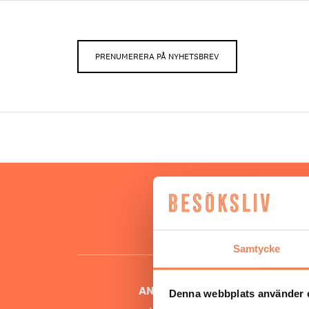
PRENUMERERA PÅ NYHETSBREV
Hos oss
besöksnär
o
Samtycke
ANSVARIG UTGIVARE
Denna webbplats använder 