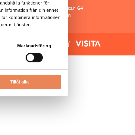
Besöksliv
andahålla funktioner för
Spoon, Brännkyrkagatan 64
n information från din enhet
118 23 Stockholm
 tur kombinera informationen
deras tjänster.
Marknadsföring
Tillåt alla