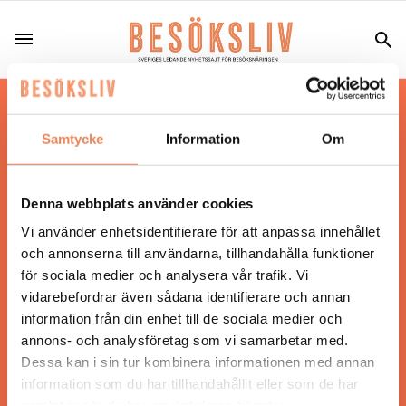
Hos oss läser du landets mest uppdaterade
nyheter och snackisar inom besöksnäringen.
Samtycke
Information
Om
Besöksliv i sin tryckta form är ett affärsmagasin
för ägare och ledare inom besöksnäringen.
Tidningen ges ut av
Visita
.
Denna webbplats använder cookies
Vi använder enhetsidentifierare för att anpassa innehållet
och annonserna till användarna, tillhandahålla funktioner
för sociala medier och analysera vår trafik. Vi
ANSVARIG UTGIVARE
vidarebefordrar även sådana identifierare och annan
Jonas Siljhammar
information från din enhet till de sociala medier och
annons- och analysföretag som vi samarbetar med.
Dessa kan i sin tur kombinera informationen med annan
UPPHOVSRÄTT
information som du har tillhandahållit eller som de har
samlat in när du har använt deras tjänster.