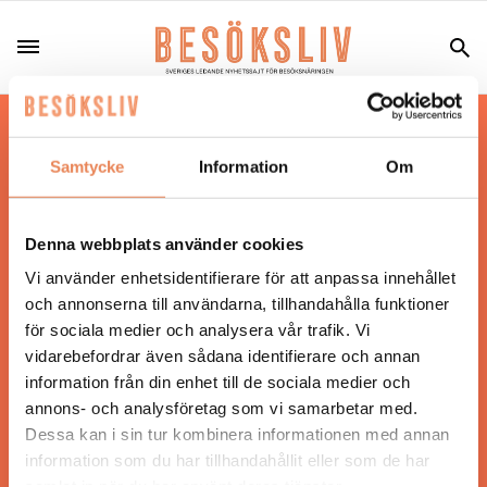
Hos oss läser du landets mest uppdaterade
nyheter och snackisar inom besöksnäringen.
Samtycke
Information
Om
Besöksliv i sin tryckta form är ett affärsmagasin
för ägare och ledare inom besöksnäringen.
Tidningen ges ut av
Visita
.
Denna webbplats använder cookies
Vi använder enhetsidentifierare för att anpassa innehållet
och annonserna till användarna, tillhandahålla funktioner
för sociala medier och analysera vår trafik. Vi
ANSVARIG UTGIVARE
vidarebefordrar även sådana identifierare och annan
Jonas Siljhammar
information från din enhet till de sociala medier och
annons- och analysföretag som vi samarbetar med.
Dessa kan i sin tur kombinera informationen med annan
UPPHOVSRÄTT
information som du har tillhandahållit eller som de har
samlat in när du har använt deras tjänster.