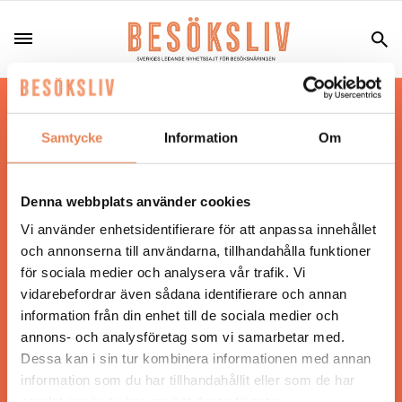
Hos oss läser du landets mest uppdaterade
nyheter och snackisar inom besöksnäringen.
Samtycke
Information
Om
Besöksliv i sin tryckta form är ett affärsmagasin
för ägare och ledare inom besöksnäringen.
Tidningen ges ut av
Visita
.
Denna webbplats använder cookies
Vi använder enhetsidentifierare för att anpassa innehållet
och annonserna till användarna, tillhandahålla funktioner
för sociala medier och analysera vår trafik. Vi
ANSVARIG UTGIVARE
vidarebefordrar även sådana identifierare och annan
Jonas Siljhammar
information från din enhet till de sociala medier och
annons- och analysföretag som vi samarbetar med.
Dessa kan i sin tur kombinera informationen med annan
UPPHOVSRÄTT
information som du har tillhandahållit eller som de har
samlat in när du har använt deras tjänster.