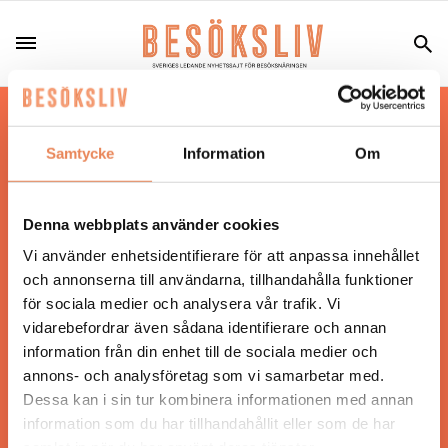
Hos oss läser du landets mest uppdaterade
nyheter och snackisar inom besöksnäringen.
Samtycke
Information
Om
Besöksliv i sin tryckta form är ett affärsmagasin
för ägare och ledare inom besöksnäringen.
Tidningen ges ut av
Visita
.
Denna webbplats använder cookies
Vi använder enhetsidentifierare för att anpassa innehållet
och annonserna till användarna, tillhandahålla funktioner
för sociala medier och analysera vår trafik. Vi
ANSVARIG UTGIVARE
vidarebefordrar även sådana identifierare och annan
Jonas Siljhammar
information från din enhet till de sociala medier och
annons- och analysföretag som vi samarbetar med.
Dessa kan i sin tur kombinera informationen med annan
UPPHOVSRÄTT
information som du har tillhandahållit eller som de har
samlat in när du har använt deras tjänster.