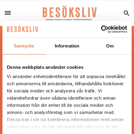
Hos oss läser du landets mest uppdaterade
nyheter och snackisar inom besöksnäringen.
Samtycke
Information
Om
Besöksliv i sin tryckta form är ett affärsmagasin
för ägare och ledare inom besöksnäringen.
Tidningen ges ut av
Visita
.
Denna webbplats använder cookies
Vi använder enhetsidentifierare för att anpassa innehållet
och annonserna till användarna, tillhandahålla funktioner
för sociala medier och analysera vår trafik. Vi
ANSVARIG UTGIVARE
vidarebefordrar även sådana identifierare och annan
Jonas Siljhammar
information från din enhet till de sociala medier och
annons- och analysföretag som vi samarbetar med.
Dessa kan i sin tur kombinera informationen med annan
UPPHOVSRÄTT
information som du har tillhandahållit eller som de har
samlat in när du har använt deras tjänster.