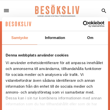
Hos oss läser du landets mest uppdaterade
nyheter och snackisar inom besöksnäringen.
Samtycke
Information
Om
Besöksliv i sin tryckta form är ett affärsmagasin
för ägare och ledare inom besöksnäringen.
Tidningen ges ut av
Visita
.
Denna webbplats använder cookies
Vi använder enhetsidentifierare för att anpassa innehållet
och annonserna till användarna, tillhandahålla funktioner
för sociala medier och analysera vår trafik. Vi
ANSVARIG UTGIVARE
vidarebefordrar även sådana identifierare och annan
Jonas Siljhammar
information från din enhet till de sociala medier och
annons- och analysföretag som vi samarbetar med.
Dessa kan i sin tur kombinera informationen med annan
UPPHOVSRÄTT
information som du har tillhandahållit eller som de har
samlat in när du har använt deras tjänster.