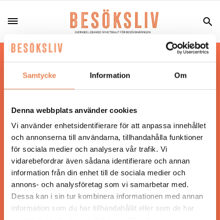
Hos oss läser du landets mest uppdaterade
nyheter och snackisar inom besöksnäringen.
Samtycke
Information
Om
Besöksliv i sin tryckta form är ett affärsmagasin
för ägare och ledare inom besöksnäringen.
Tidningen ges ut av
Visita
.
Denna webbplats använder cookies
Vi använder enhetsidentifierare för att anpassa innehållet
och annonserna till användarna, tillhandahålla funktioner
för sociala medier och analysera vår trafik. Vi
ANSVARIG UTGIVARE
vidarebefordrar även sådana identifierare och annan
Jonas Siljhammar
information från din enhet till de sociala medier och
annons- och analysföretag som vi samarbetar med.
Dessa kan i sin tur kombinera informationen med annan
UPPHOVSRÄTT
information som du har tillhandahållit eller som de har
samlat in när du har använt deras tjänster.